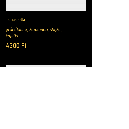
TerraCotta
gránátalma, kardamon, shifka,
tequila
4300 Ft