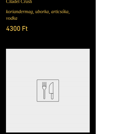
Citadel Crush
koriandermag, uborka, articsóka,
vodka
4300 Ft