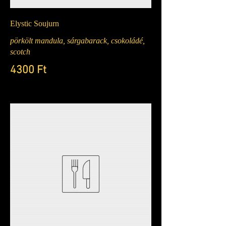
Elystic Soujurn
pörkölt mandula, sárgabarack, csokoládé,
scotch
4300 Ft