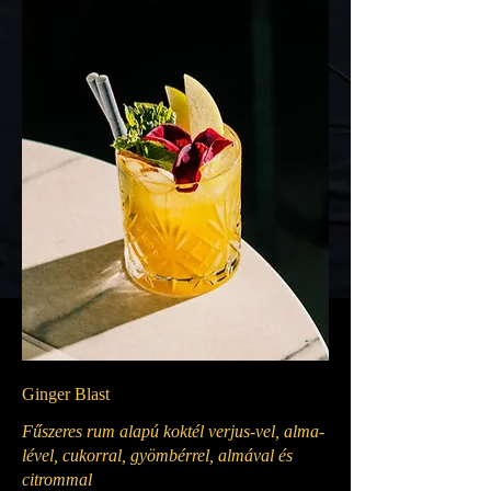
Ginger Blast
Fűszeres rum alapú koktél verjus-vel, alma-
lével, cukorral, gyömbérrel, almával és
citrommal