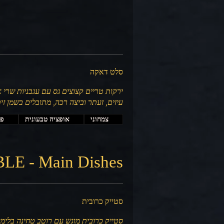
סלט דאקה
ירקות טריים קצוצים גס עם עגבניות שרי אד
עיזים, זעתר וביצה רכה, מתובלים בשמן זית
צמחוני
אופציה טבעונית
פי
E - Main Dishes
סטייק כרובית
סטייק כרובית מוגש עם רוטב טחינה בלימון