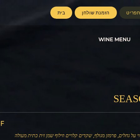
פריט
הזמנת שולחן
בית
WINE MENU
SEAS
‏900
י על גחלים, פרמזן מגולף, שקדים קלויים וזילוף שמן זית כתית מעולה