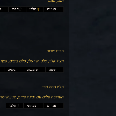
ושמן נענע
אגוזים
סלרי
חלבי
א
סביח שבור
חציל קלוי, סלט ישראלי, סלט ביצים, קצף
חיטה
שומשום
ביצים
סלט חסה טרי
תערובת עלים עם גבינת עיזים, צנון, שומר,
אגוזים
צמחוני
חלבי