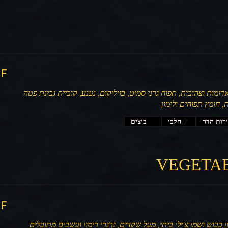
‏500
ומות וצהובות, תפוח גרני סמיט, בזיליקום, נענע, קוביית גבינת פטה
, חומץ תפוחים ולימון
רות הדר
חלבי
ביצים
VEGETABL
‏000
 כבוש ושמן צ'ילי ביתי, מעל שקדים, גרגרי רימון ועשבים מתובלים