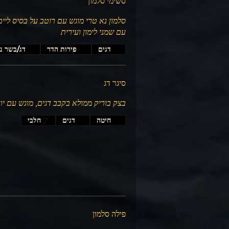
סשימי סלמון
סלמון נא טרי מוגש עם רוטב על בסיס ליים
עם שמני לימון ועירית
דגים
פירות הדר
דג/בשר נ
סיגר דג
בצק בוריק ממולא בקבב דגים, מוגש עם יו
חיטה
דגים
חלבי
פילה סלמון