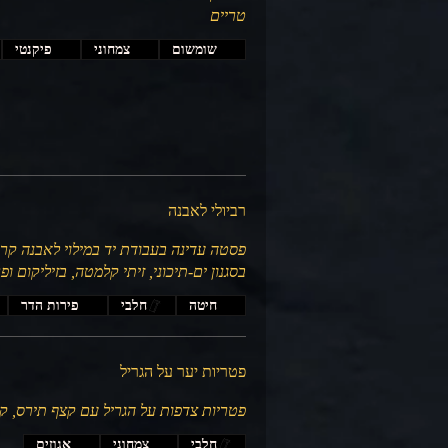
טריים
שומשום
צמחוני
פיקנטי
רביולי לאבנה
פסטה עדינה בעבודת יד במילוי לאבנה קרמי
בסגנון ים-תיכוני, זיתי קלמטה, בזיליקום ופ
חיטה
חלבי
פירות הדר
פטריות יער על הגריל
פטריות צדפות על הגריל עם קצף תירס, ק
חלבי
צמחוני
אגוזים