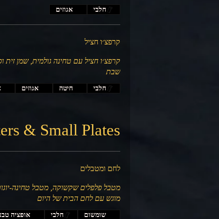
חלבי
אגוזים
קרפצ׳ו חציל
קרפצ׳ו חציל עם טחינה גולמית, שמן זית ו
שבת
חלבי
חיטה
אגוזים
א
rs & Small Plates
לחם ומטבלים
מטבל פלפלים שקשוקה, מטבל טחינה-יוגורט
מוגש עם לחם הבית של היום
שומשום
חלבי
אופציה טבע